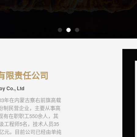
有限责任公司
oy Co., Ltd
03年在内蒙古察右前旗高载
份制民营企业，主要从事高
有在职职工550余人，其
级工程师5名，技术人员35
5亿元。目前公司已经由单纯