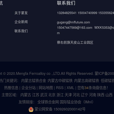
航
联系我们
关于蒙发
13284825541 15004740999 15335562
企业新闻
gugang@mffuture.com
15047447569@163.com WXK5353@ou
联系我们
m
察右前旗天皮山工业园区
t © 2020.Mengfa Ferroalloy co .,LTD.All Rights Reserved.
蒙ICP备200
热门关键词：
内蒙古锰铁合金
内蒙古中碳锰铁
内蒙古高碳锰铁
低碳锰
热推信息
|
企业分站
|
网站地图
|
RSS
|
XML
|
您有
34
条询盘信息！
主营区域：
内蒙古
江苏
武汉
北京
浙江
天津
河北
辽宁
河南
陕西
山西
友情链接：
全球铁合金网
国际锰业协会（IMnI）
蒙公网安备 15092602000142号