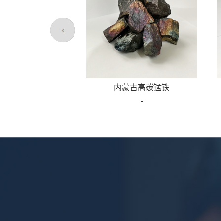
内蒙古高碳锰铁
-