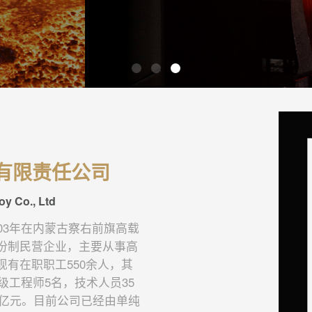
有限责任公司
oy Co., Ltd
03年在内蒙古察右前旗高载
份制民营企业，主要从事高
有在职职工550余人，其
级工程师5名，技术人员35
5亿元。目前公司已经由单纯