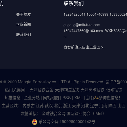
航
联系我们
关于蒙发
13284825541 15004740999 15335562
企业新闻
gugang@mffuture.com
15047447569@163.com WXK5353@ou
联系我们
m
察右前旗天皮山工业园区
t © 2020.Mengfa Ferroalloy co .,LTD.All Rights Reserved.
蒙ICP备200
热门关键词：
天津锰铁合金
天津中碳锰铁
天津高碳锰铁
低碳锰铁
热推信息
|
企业分站
|
网站地图
|
RSS
|
XML
|
您有
34
条询盘信息！
主营区域：
内蒙古
江苏
武汉
北京
浙江
天津
河北
辽宁
河南
陕西
山西
友情链接：
全球铁合金网
国际锰业协会（IMnI）
蒙公网安备 15092602000142号