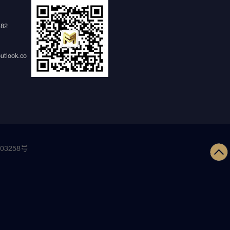
482
tlook.co
03258号